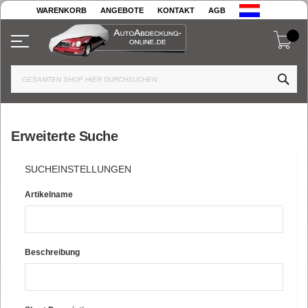
Zum
WARENKORB
ANGEBOTE
KONTAKT
AGB
Inhalt
springen
Mei
Navigation umschalten
SE
Erweiterte Suche
SUCHEINSTELLUNGEN
Artikelname
Beschreibung