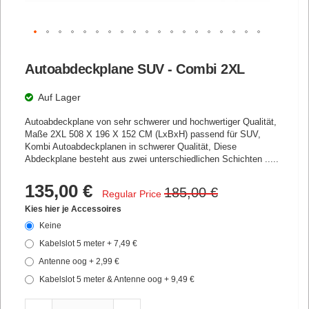
Zum
Anfang
Autoabdeckplane SUV - Combi 2XL
der
Bildgalerie
springen
Auf Lager
Autoabdeckplane von sehr schwerer und hochwertiger Qualität,
Maße
2XL
508 X 196 X 152 CM
(LxBxH) passend für SUV,
Kombi Autoabdeckplanen in schwerer Qualität, Diese
Abdeckplane besteht aus zwei unterschiedlichen Schichten .....
Special
135,00 €
185,00 €
Regular Price
Price
Kies hier je Accessoires
Keine
Kabelslot 5 meter
+
7,49 €
Antenne oog
+
2,99 €
Kabelslot 5 meter & Antenne oog
+
9,49 €