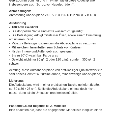
Gebrauch im Sommer und im Winter bietet diese Abdeckplane
insbesondere auch Schutz vor Hagelschäden *.
Abmessungen:
Abmessung Abdeckplane 2XL: 508 X 196 X 152 cm (L x B X H)
Ausführung
- 100% wasserdicht
- Die doppelten Nähte sind extra wasserdicht gefertigt.
- Die Befestigung erfolgt mittels vier Ösen, sowie einem Gummizug
am unteren Rand
- Mit extra Befestigungsösen, um die Abdeckplane zu verzurren
-
Mit weichem Innenfutter zum Schutz vor Kratzern
- für den Innen- und Außengebrauch geeignet
- Bis zu 30°C waschbar, Farbe grau
- Gewicht: nicht nur 80 g/m2 oder 120 g/m2, sondern 350 g/m2
schwer
Achtung: diese Autoabdeckplane von erstklassiger Qualität weist ein
sehr hohes Gewicht auf (keine dünne, minderwertige Abdeckplane)
Lieferung:
Die Abdeckplane wird in einer praktischen Tasche geliefert (Maße:
ca. 50 x 36 x 25 cm). Sollte die Abdeckplane einmal doch nicht
passe, dann ist ein Umtausch problemlos möglich.
Passend u.a. für folgende KFZ- Modelle:
Bitte beachten Sie, dass die angegebene Modellliste lediglich einen