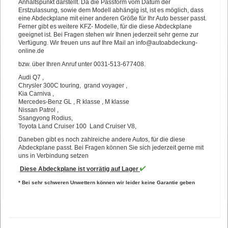
Anhaltspunkt darstellt. Da die Passform vom Datum der
Erstzulassung, sowie dem Modell abhängig ist, ist es möglich, dass
eine Abdeckplane mit einer anderen Größe für Ihr Auto besser passt.
Ferner gibt es weitere KFZ- Modelle, für die diese Abdeckplane
geeignet ist. Bei Fragen stehen wir Ihnen jederzeit sehr gerne zur
Verfügung. Wir freuen uns auf Ihre Mail an
info@autoabdeckung-
online.de
bzw. über Ihren Anruf unter 0031-513-677408.
Audi Q7 ,
Chrysler 300C touring, grand voyager ,
Kia Carniva ,
Mercedes-Benz GL , R klasse , M klasse
Nissan Patrol ,
Ssangyong Rodius,
Toyota Land Cruiser 100 Land Cruiser V8,
Daneben gibt es noch zahlreiche andere Autos, für die diese
Abdeckplane passt. Bei Fragen können Sie sich jederzeit gerne mit
uns in Verbindung setzen
Diese Abdeckplane ist vorrätig auf Lager
* Bei sehr schweren Unwettern können wir leider keine Garantie geben