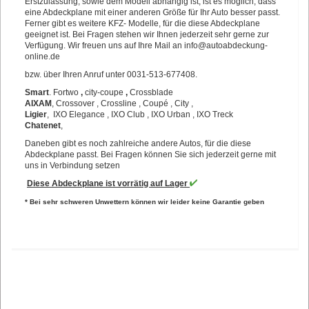
Erstzulassung, sowie dem Modell abhängig ist, ist es möglich, dass
eine Abdeckplane mit einer anderen Größe für Ihr Auto besser passt.
Ferner gibt es weitere KFZ- Modelle, für die diese Abdeckplane
geeignet ist. Bei Fragen stehen wir Ihnen jederzeit sehr gerne zur
Verfügung. Wir freuen uns auf Ihre Mail an
info@autoabdeckung-
online.de
bzw. über Ihren Anruf unter 0031-513-677408.
Smart
. Fortwo
,
city-coupe
,
Crossblade
AIXAM
, Crossover , Crossline , Coupé , City ,
Ligier
, IXO Elegance , IXO Club , IXO Urban , IXO Treck
Chatenet
,
Daneben gibt es noch zahlreiche andere Autos, für die diese
Abdeckplane passt. Bei Fragen können Sie sich jederzeit gerne mit
uns in Verbindung setzen
Diese Abdeckplane ist vorrätig auf Lager
* Bei sehr schweren Unwettern können wir leider keine Garantie geben