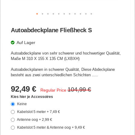
Zum
Anfang
Autoabdeckplane Fließheck S
der
Bildgalerie
springen
Auf Lager
Autoabdeckplane von sehr schwerer und hochwertiger Qualität,
Maße
M
310 X 155 X 135 CM
(LXBXH)
Autoabdeckplanen in schwerer Qualität, Diese Abdeckplane
besteht aus zwei unterschiedlichen Schichten .....
Special
92,49 €
104,99 €
Regular Price
Price
Kies hier je Accessoires
Keine
Kabelslot 5 meter
+
7,49 €
Antenne oog
+
2,99 €
Kabelslot 5 meter & Antenne oog
+
9,49 €