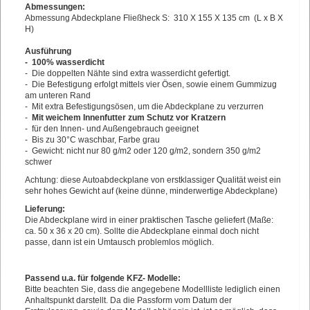
Abmessungen:
Abmessung Abdeckplane
Fließheck S:
310 X 155 X 135 cm (L x B X
H)
Ausführung
- 100% wasserdicht
- Die doppelten Nähte sind extra wasserdicht gefertigt.
- Die Befestigung erfolgt mittels vier Ösen, sowie einem Gummizug
am unteren Rand
- Mit extra Befestigungsösen, um die Abdeckplane zu verzurren
-
Mit weichem Innenfutter zum Schutz vor Kratzern
- für den Innen- und Außengebrauch geeignet
- Bis zu 30°C waschbar, Farbe grau
- Gewicht: nicht nur 80 g/m2 oder 120 g/m2, sondern 350 g/m2
schwer
Achtung: diese Autoabdeckplane von erstklassiger Qualität weist ein
sehr hohes Gewicht auf (keine dünne, minderwertige Abdeckplane)
Lieferung:
Die Abdeckplane wird in einer praktischen Tasche geliefert (Maße:
ca. 50 x 36 x 20 cm). Sollte die Abdeckplane einmal doch nicht
passe, dann ist ein Umtausch problemlos möglich.
Passend u.a. für folgende KFZ- Modelle:
Bitte beachten Sie, dass die angegebene Modellliste lediglich einen
Anhaltspunkt darstellt. Da die Passform vom Datum der